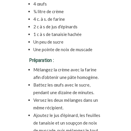
4 œufs
¼ litre de crème
4 c. à s. de farine
2 c à s de jus d’épinards
1 c à s de tanaisie hachée
Un peu de sucre
Une pointe de noix de muscade
Préparation :
Mélangez la crème avec la farine
afin d’obtenir une pâte homogène.
Battez les œufs avec le sucre,
pendant une dizaine de minutes.
Versez les deux mélanges dans un
même récipient.
Ajoutez le jus d’épinard, les feuilles
de tanaisie et un soupçon de noix
de muscade, puis mélangez le tout.