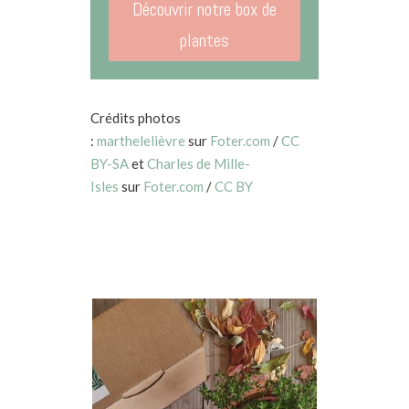
Découvrir notre box de
plantes
Crédits photos
:
marthelelièvre
sur
Foter.com
/
CC
BY-SA
et
Charles de Mille-
Isles
sur
Foter.com
/
CC BY