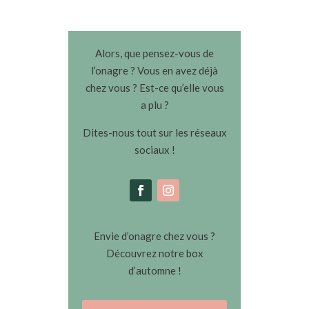
Alors, que pensez-vous de
l’onagre ? Vous en avez déjà
chez vous ? Est-ce qu’elle vous
a plu ?
Dites-nous tout sur les réseaux
sociaux !
Envie d’onagre chez vous ?
Découvrez notre box
d’automne !