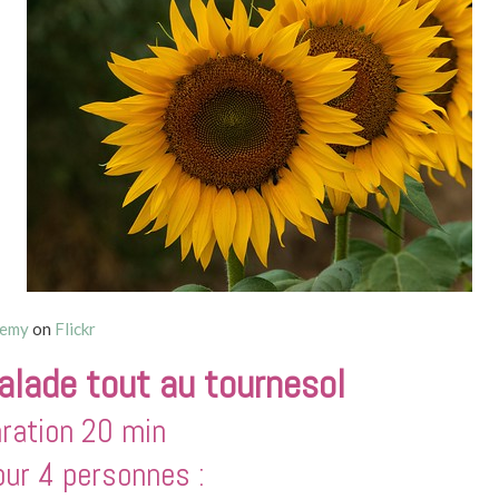
lemy
on
Flickr
alade tout au tournesol
ration 20 min
our 4 personnes :