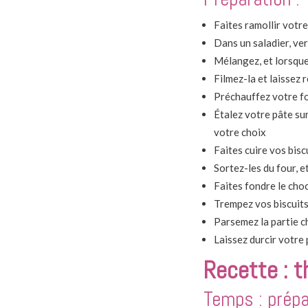
Faites ramollir votr
Dans un saladier, ver
Mélangez, et lorsque
Filmez-la et laissez 
Préchauffez votre f
Étalez votre pâte sur
votre choix
Faites cuire vos bis
Sortez-les du four, et
Faites fondre le choc
Trempez vos biscuits 
Parsemez la partie c
Laissez durcir votre 
Recette : t
Temps : prépa