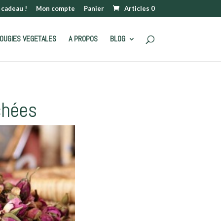
 cadeau !
Mon compte
Panier
Articles 0
OUGIES VEGETALES
A PROPOS
BLOG
chées