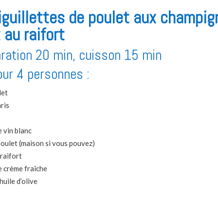
iguillettes de poulet aux champig
 au raifort
ration 20 min, cuisson 15 min
our 4 personnes :
let
ris
e vin blanc
poulet (maison si vous pouvez)
 raifort
e crème fraîche
huile d’olive