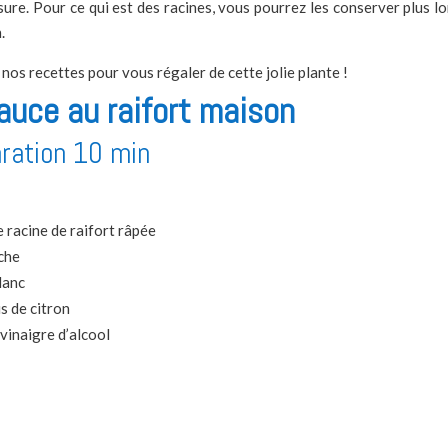
sure. Pour ce qui est des racines, vous pourrez les conserver plus 
.
os recettes pour vous régaler de cette jolie plante !
auce au raifort maison
ration 10 min
e racine
de r
aifort râpée
che
lanc
us de citron
 vinaigre d’alcool