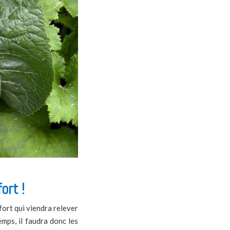
ort !
 fort qui viendra relever
emps, il faudra donc les