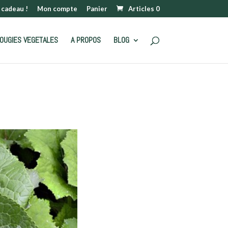
 cadeau !
Mon compte
Panier
Articles 0
OUGIES VEGETALES
A PROPOS
BLOG