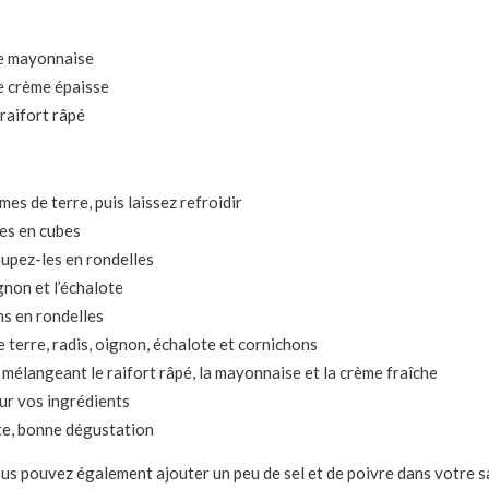
de mayonnaise
de crème épaisse
 raifort râpé
es de terre, puis laissez refroidir
les en cubes
oupez-les en rondelles
gnon et l’échalote
s en rondelles
erre, radis, oignon, échalote et cornichons
 mélangeant le raifort râpé, la mayonnaise et la crème fraîche
ur vos ingrédients
te, bonne dégustation
ous pouvez également ajouter un peu de sel et de poivre dans votre s