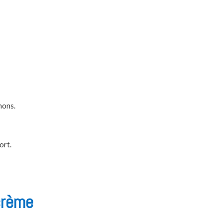
nons.
ort.
 crème