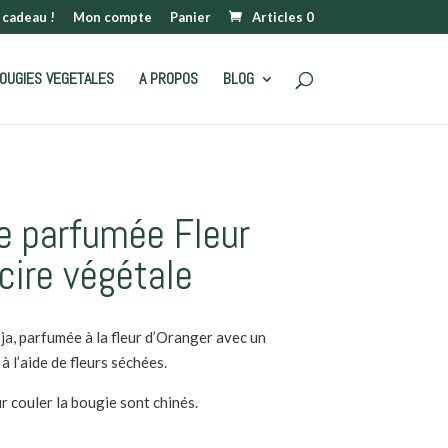
 cadeau !
Mon compte
Panier
Articles 0
OUGIES VEGETALES
A PROPOS
BLOG
ie parfumée Fleur
cire végétale
ja, parfumée à la fleur d’Oranger avec un
 l’aide de fleurs séchées.
ur couler la bougie sont chinés.