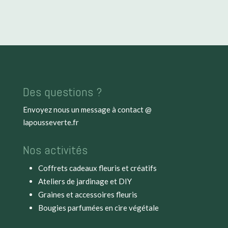
de
de
prix :
prix :
25,90€
21,90€
à
à
27,90€
23,90€
Des questions ?
Envoyez nous un message à
contact @
lapousseverte.fr
Nos activités
Coffrets cadeaux fleuris et créatifs
Ateliers de jardinage et DIY
Graines et accessoires fleuris
Bougies parfumées en cire végétale