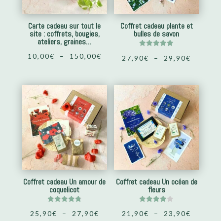
Carte cadeau sur tout le
Coffret cadeau plante et
site : coffrets, bougies,
bulles de savon
ateliers, graines…
Note
Plage
10,00
€
–
150,00
€
Plage
27,90
€
–
29,90
€
4.88
sur 5
de
de
prix :
prix :
10,00€
27,90€
à
à
150,00€
29,90€
Coffret cadeau Un amour de
Coffret cadeau Un océan de
coquelicot
fleurs
Note
Note
Plage
Plage
25,90
€
–
27,90
€
21,90
€
–
23,90
€
4.85
4.00
sur 5
sur 5