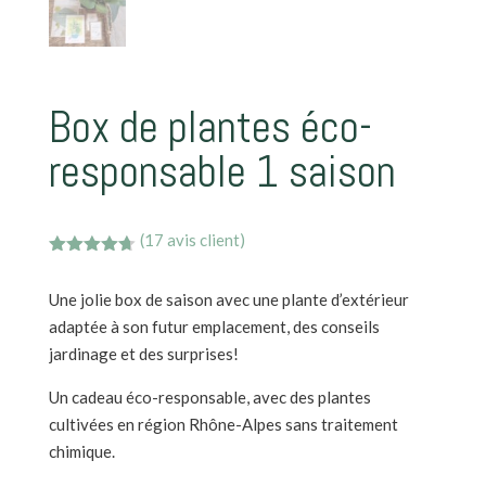
Box de plantes éco-
responsable 1 saison
(
17
avis client)
Noté
4.65
sur 5
Une jolie box de saison avec une plante d’extérieur
basé sur
notations
adaptée à son futur emplacement, des conseils
client
jardinage et des surprises!
Un cadeau éco-responsable, avec des plantes
cultivées en région Rhône-Alpes sans traitement
chimique.