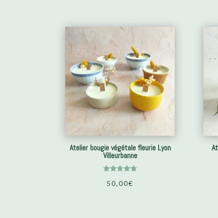
Atelier bougie végétale fleurie Lyon
At
Villeurbanne
Note
50,00
€
5.00
sur 5