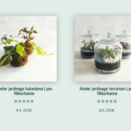
elier jardinage kokedama Lyon
Atelier jardinage terrarium Ly
Villeurbanne
Villeurbanne
Note
Note
45,00
€
60,00
€
4.95
5.00
sur 5
sur 5