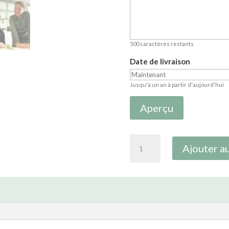
500
caractères restants
Date de livraison
Jusqu'à un an à partir d'aujourd'hui
Aperçu
quantité
Ajouter au
de
Carte
cadeau
atelier
végétal
créatif