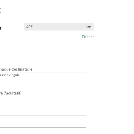
Plage
€
de
prix :
u
20,00€
Effacer
à
150,00€
r une virgule.