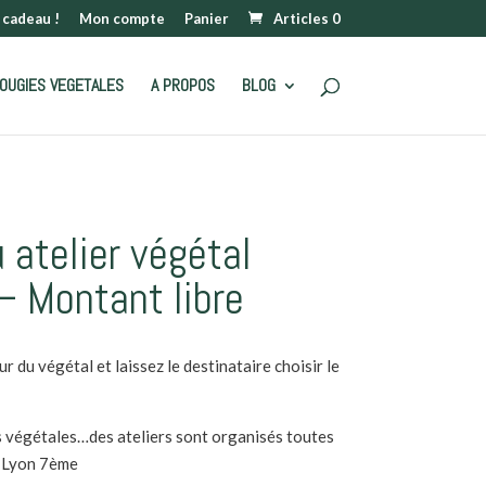
 cadeau !
Mon compte
Panier
Articles 0
OUGIES VEGETALES
A PROPOS
BLOG
 atelier végétal
 – Montant libre
r du végétal et laissez le destinataire choisir le
 végétales…des ateliers sont organisés toutes
à Lyon 7ème