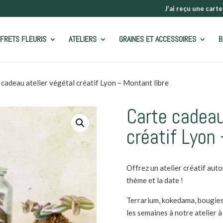
J’ai reçu une carte
FRETS FLEURIS
ATELIERS
GRAINES ET ACCESSOIRES
B
 cadeau atelier végétal créatif Lyon – Montant libre
Carte cadeau
créatif Lyon
Offrez un atelier créatif autou
thème et la date !
Terrarium, kokedama, bougies
les semaines à notre atelier 