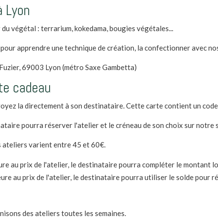
Lyon
à Lyon
-
Montant
 du végétal : terrarium, kokedama, bougies végétales...
libre
pour apprendre une technique de création, la confectionner avec nos c
 Fuzier, 69003 Lyon (métro Saxe Gambetta)
te cadeau
yez la directement à son destinataire. Cette carte contient un code c
ataire pourra réserver l'atelier et le créneau de son choix sur notre s
 ateliers varient entre 45 et 60€.
eure au prix de l'atelier, le destinataire pourra compléter le montant l
ure au prix de l'atelier, le destinataire pourra utiliser le solde pour 
nisons des ateliers toutes les semaines.