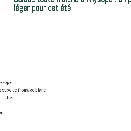
léger pour cet été
hysope
 soupe de fromage blanc
e cidre
e
ron