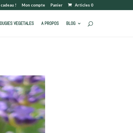
 cadeau !
Mon compte
Panier
Articles 0
OUGIES VEGETALES
A PROPOS
BLOG