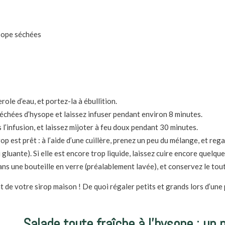
ysope séchées
ole d’eau, et portez-la à ébullition.
séchées d’hysope et laissez infuser pendant environ 8 minutes.
 l’infusion, et laissez mijoter à feu doux pendant 30 minutes.
op est prêt :
à l’aide d’une cuillère, prenez un peu du mélange, et reg
 gluante). Si elle est encore trop liquide, laissez cuire encore quelqu
ans une bouteille en verre
(préalablement lavée)
, et conservez le tout
 de votre sirop maison ! De quoi régaler petits et grands lors d’une
Salade toute fraîche à l’hysope : un 