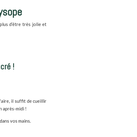
hysope
lus d’être très jolie et
cré !
aire, il suffit de cueillir
un après
-midi
!
dans vos mains.