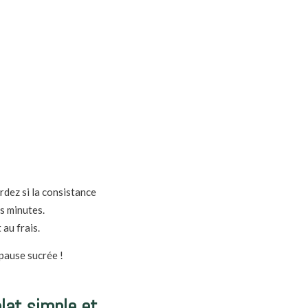
ardez si la consistance
es minutes.
 au frais.
 pause sucrée !
plat simple et