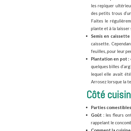
les repiquer ultérie
des petits trous d’u
Faites le régulièrem
plante et à la laisser
Semis en caissette
caissette. Cependan
feuilles, pour leur 
Plantation en pot :
quelques billes d’arg
lequel elle avait ét
Arrosez lorsque la te
Côté cuisi
Parties comestibles
Goût
: les fleurs on
rappelant le concombr
Comment la cuisiner