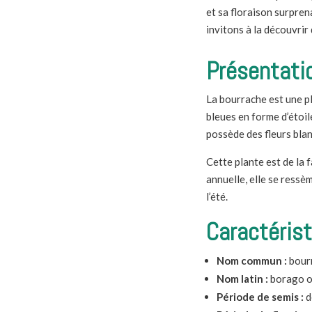
et sa floraison surpren
invitons à la découvrir 
Présentatio
La bourrache est une pl
bleues en forme d’étoile
possède des fleurs bla
Cette plante est de la 
annuelle, elle se ressè
l’été.
Caractéris
Nom commun :
bour
Nom latin :
borago of
Période de semis :
d