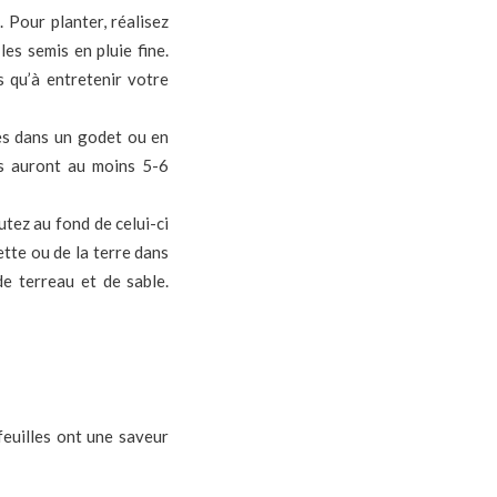
. Pour planter, réalisez
es semis en pluie fine.
s qu’à entretenir votre
es dans un godet ou en
ils auront au moins 5-6
utez au fond de celui-ci
ette ou de la terre dans
de terreau et de sable.
 feuilles ont une saveur