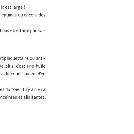
ix est large !
, légumes ou encore des
 pas être faite par soi-
tiplaquettaire ou anti-
e plus, c’est une huile
eux du coude avant d’en
 du foie. Il n’y a rien à
ceintes et allaitantes,