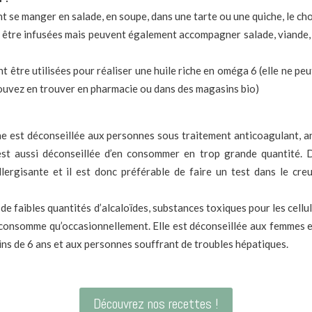
t se manger en salade, en soupe, dans une tarte ou une quiche, le cho
t être infusées mais peuvent également accompagner salade, viande
 être utilisées pour réaliser une huile riche en oméga 6 (elle ne peut
uvez en trouver en pharmacie ou dans des magasins bio)
he est déconseillée aux personnes sous traitement anticoagulant, an
 est aussi déconseillée d’en consommer en trop grande quantité. D
llergisante et il est donc préférable de faire un test dans le cr
de faibles quantités d’alcaloïdes, substances toxiques pour les cellules
n consomme qu’occasionnellement. Elle est déconseillée aux femmes en
ns de 6 ans et aux personnes souffrant de troubles hépatiques.
Découvrez nos recettes !