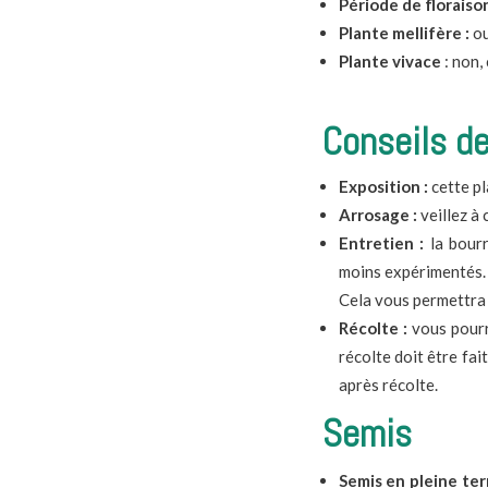
Période de floraison
Plante mellifère :
ou
Plante vivace
: non,
Conseils de
Exposition :
cette pl
Arrosage :
veillez à 
Entretien :
la bourr
moins expérimentés. L
Cela vous permettra d
Récolte :
vous pourr
récolte doit être fai
après récolte.
Semis
Semis en pleine ter