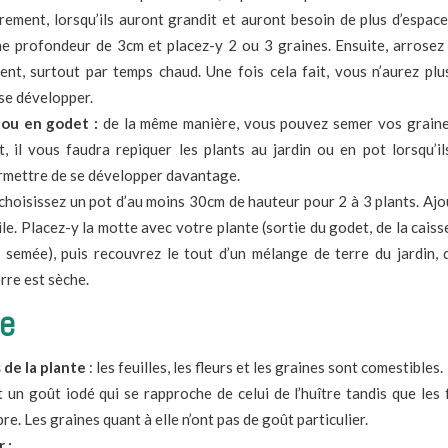
urement, lorsqu’ils auront grandit et auront besoin de plus d’espace
ne profondeur de 3cm et placez-y 2 ou 3 graines. Ensuite, arrosez l
ent, surtout par temps chaud. Une fois cela fait, vous n’aurez plu
 se développer.
 ou en godet :
de la même manière, vous pouvez semer vos grain
t, il vous faudra repiquer les plants au jardin ou en pot lorsqu’
permettre de se développer davantage.
choisissez un pot d’au moins 30cm de hauteur pour 2 à 3 plants. Ajo
ile. Placez-y la motte avec votre plante (sortie du godet, de la caiss
é semée), puis recouvrez le tout d’un mélange de terre du jardin, 
rre est sèche.
ne
 de la plante
: les feuilles, les fleurs et les graines sont comestibles.
t un goût iodé qui se rapproche de celui de l’huître tandis que les
e. Les graines quant à elle n’ont pas de goût particulier.
 :