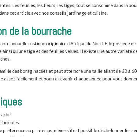
antes. Les feuilles, les fleurs, les tiges, tout se consomme dans la b
dans cet article avec nos conseils jardinage et cuisine.
n de la bourrache
ante annuelle rustique originaire d’Afrique du Nord. Elle possède de b
 ainsi qu’une tige et des feuilles velues. Il existe une autre variété 
nches.
famille des boraginacées et peut atteindre une taille allant de 30 à 6
me assez facilement et pourra revenir chaque année pour vous donner 
tiques
rache
ficinales
e préférence au printemps, même s’il est possible d’échelonner les s