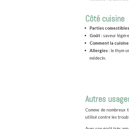
Côté cuisine
Parties comestibles
Goût
: saveur légèr
Comment la cuisine
Allergies
: le thym o
médecin.
Autres usages
Comme de nombreux thym
utilisé contre les troub
Avec son goût très agré