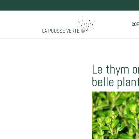
COF
Le thym or
belle pla