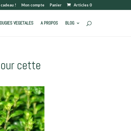
 cadeau !
Mon compte
Panier
Articles 0
OUGIES VEGETALES
A PROPOS
BLOG
pour cette