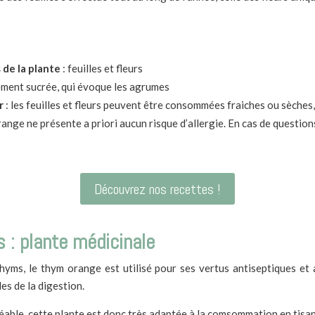
 de la plante
: feuilles et fleurs
ement sucrée, qui évoque les agrumes
r
: les feuilles et fleurs peuvent être consommées fraiches ou sèches,
range ne présente a priori aucun risque d’allergie. En cas de question
Découvrez nos recettes !
 : plante médicinale
s, le thym orange est utilisé pour ses vertus antiseptiques et an
les de la digestion.
able, cette plante est donc très adaptée à la comsommation en tisane