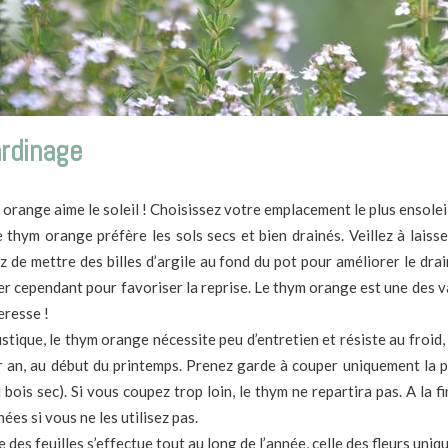
ardinage
orange aime le soleil ! Choisissez votre emplacement le plus ensoleil
e thym orange préfère les sols secs et bien drainés. Veillez à laiss
z de mettre des billes d’argile au fond du pot pour améliorer le dra
er cependant pour favoriser la reprise. Le thym orange est une des v
eresse !
ustique, le thym orange nécessite peu d’entretien et résiste au froid,
par an, au début du printemps. Prenez garde à couper uniquement la p
 bois sec). Si vous coupez trop loin, le thym ne repartira pas. A la fi
ées si vous ne les utilisez pas.
te des feuilles s’effectue tout au long de l’année, celle des fleurs uni