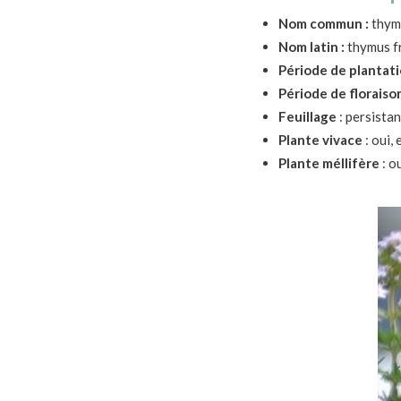
Nom commun :
thym
Nom latin :
thymus f
Période de plantati
Période de floraison
Feuillage
: persistan
Plante vivace
: oui,
Plante méllifère
: o