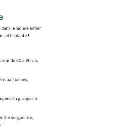
e
e dans le monde entier
 cette plante !
uteur de 30 à 90 cm,
ment parfumées,
roupées en grappes à
menthe bergamote,
x
!