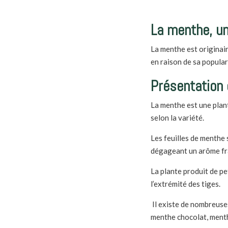
La menthe
, u
La menthe est originair
en raison de sa popular
Présentation 
La menthe est une plan
selon la variété.
Les feuilles de menthe 
dégageant un arôme fra
La plante produit de pe
l’extrémité des tiges.
Il existe de nombreuse
menthe chocolat, ment