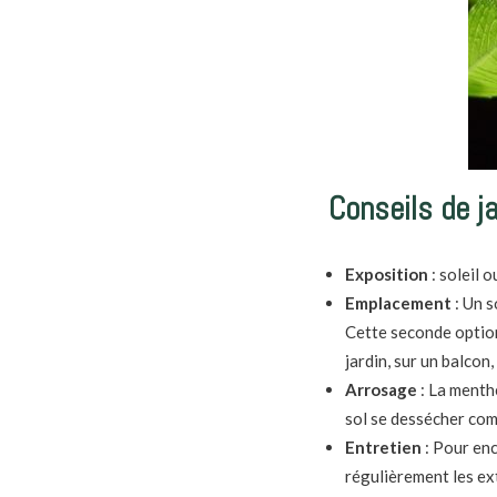
Conseils de j
Exposition
: soleil 
Emplacement
:
Un so
Cette seconde option
jardin, sur un balcon
Arrosage
:
La menthe
sol se dessécher com
Entretien
:
Pour enc
régulièrement les ext