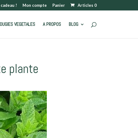
 cadeau !
Mon compte
Panier
Articles 0
OUGIES VEGETALES
A PROPOS
BLOG
te plante