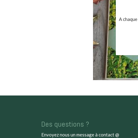
A chaque 
Des questions ?
Envoyez nous un message à
contact @