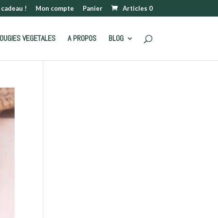
 cadeau !
Mon compte
Panier
Articles 0
OUGIES VEGETALES
A PROPOS
BLOG