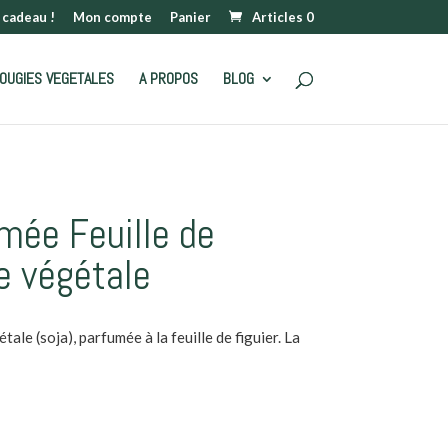
 cadeau !
Mon compte
Panier
Articles 0
OUGIES VEGETALES
A PROPOS
BLOG
mée Feuille de
re végétale
ale (soja), parfumée à la feuille de figuier. La