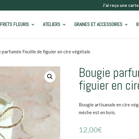
J’ai reçu une carte
FRETS FLEURIS
ATELIERS
GRAINES ET ACCESSOIRES
B
 parfumée Feuille de figuier en cire végétale
Bougie parfu
figuier en ci
Bougie artisanale en cire végét
mèche est en bois.
12,00
€